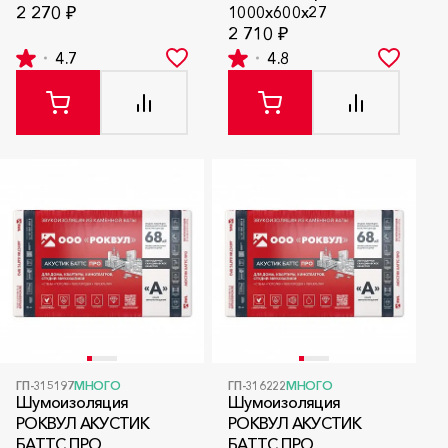
2 270 ₽
1000x600x27
2 710 ₽
4.7
4.8
ГП-315197
МНОГО
ГП-316222
МНОГО
Шумоизоляция
Шумоизоляция
РОКВУЛ АКУСТИК
РОКВУЛ АКУСТИК
БАТТС ПРО
БАТТС ПРО