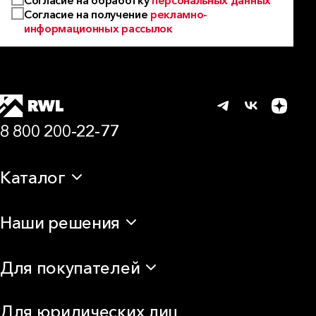
Согласие на обработку
персональных данных
Согласие на получение
рекламно-
информационных рассылок
8 800 200-22-77
Каталог
Теплоизоляция
Наши решения
Звукоизоляция
Мембраны и пароизоляция
Для балкона
Аксессуары
Для покупателей
Для бани и сауны
Для камина
Доставка
Для перегородок
Для юридических лиц
Самовывоз