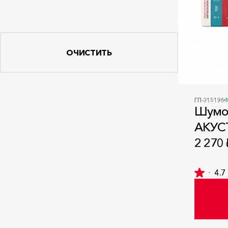
ОЧИСТИТЬ
ГП-315196
Шумо
АКУСТ
2 270 
4.7