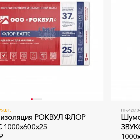
96 ШТ.
ГП-342613
изоляция РОКВУЛ ФЛОР
Шумо
 1000x600x25
ЗВУ
₽
1000