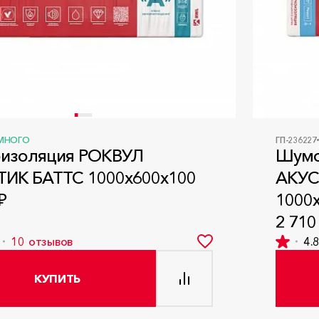
МНОГО
ГП-236227
изоляция РОКВУЛ
Шумо
ИК БАТТС 1000x600x100
АКУС
₽
1000
2 710
10
отзывов
4.
КУПИТЬ