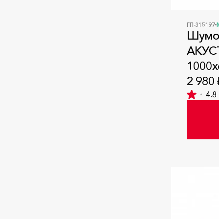
ГП-315197
Шумо
АКУС
1000x
2 980 
4.8