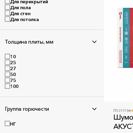
Для перекрытий
Для пола
Для стен
Для потолка
Толщина плиты, мм
10
25
27
50
75
100
Группа горючести
ГП-315194
Шумо
НГ
АКУСТ