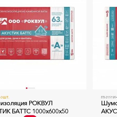
40 ШТ.
ГП-315195
изоляция РОКВУЛ
Шумо
ИК БАТТС 1000x600x50
АКУС