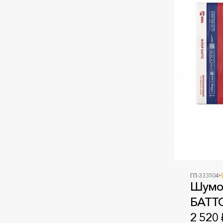
ГП-333504
Шумо
БАТТС
2 520 