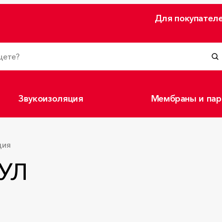
Для покупател
Звукоизоляция
Мембраны и пар
ция
ВУЛ