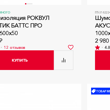
МНОГО
ГП-316222
изоляция РОКВУЛ
Шумо
ТИК БАТТС ПРО
АКУС
600x50
1000
₽
2 980
12
отзывов
4.
КУПИТЬ
ТОВАР М