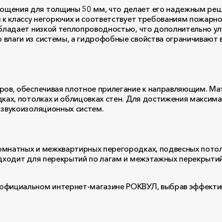
ощения для толщины 50 мм, что делает его надежным реш
я к классу негорючих и соответствует требованиям пожарн
 обладает низкой теплопроводностью, что дополнительно
 влаги из системы, а гидрофобные свойства ограничивают
ров, обеспечивая плотное прилегание к направляющим. Ма
дках, потолках и облицовках стен. Для достижения максим
 звукоизоляционных систем.
мнатных и межквартирных перегородках, подвесных потоло
одходит для перекрытий по лагам и межэтажных перекрытий
 официальном интернет-магазине РОКВУЛ, выбрав эффекти