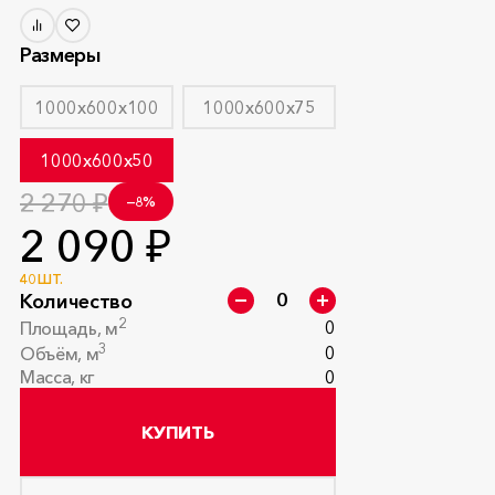
Размеры
1000x600x100
1000x600x75
1000x600x50
2 270 ₽
−8%
2 090 ₽
40 ШТ.
Количество
2
0
Площадь, м
3
0
Объём, м
Масса, кг
0
КУПИТЬ