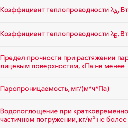
Коэффициент теплопроводности λ
, В
А
Коэффициент теплопроводности λ
, В
Б
Предел прочности при растяжении па
лицевым поверхностям, кПа не менее
Паропроницаемость, мг/(м*ч*Па)
Водопоглощение при кратковременно
частичном погружении, кг/м² не более