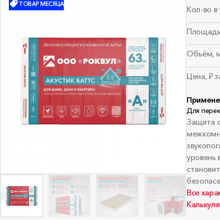
ТОВАР МЕСЯЦА
Кол-во в 
Площадь
Объём, 
Цена, ₽ 
Примене
Для пере
Защита 
межкомна
звукопог
уровень 
становит
безопасе
Все хара
Калькуля