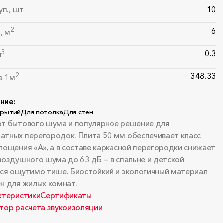
уп., шт
10
2
6
, м
3
0.3
м
2
348.33
за 1м
ние:
крытий
Для потолка
Для стен
от бытового шума и популярное решение для
тных перегородок. Плита 50 мм обеспечивает класс
лощения «А», а в составе каркасной перегородки снижает
воздушного шума до 63 дБ — в спальне и детской
ся ощутимо тише. Биостойкий и экологичный материал
н для жилых комнат.
ктеристики
Сертификаты
тор расчета звукоизоляции