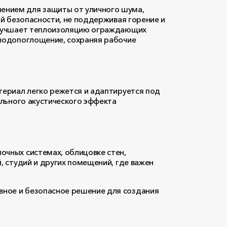
ением для защиты от уличного шума,
ой безопасности, не поддерживая горение и
 улучшает теплоизоляцию ограждающих
 водопоглощение, сохраняя рабочие
териал легко режется и адаптируется под
ального акустического эффекта
чных системах, облицовке стен,
, студий и других помещений, где важен
вное и безопасное решение для создания