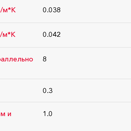
Стандарт: ГОСТ 32314-2012
т/м*К
0.038
Стандарт: ГОСТ-Р 59985-2022
т/м*К
0.042
Стандарт: ГОСТ-Р 59985-2022
раллельно
8
Стандарт: ГОСТ EN 1608-2011
0.3
Стандарт: ГОСТ 25898-2012
м и
1.0