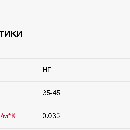
тики
НГ
Стандарт: ГОСТ 30244-94
35-45
Стандарт: ГОСТ EN 1602-2011
т/м*К
0.035