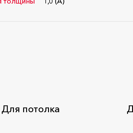
ля толщины
1,0 (А)
Стандарт: ГОСТ 31705-2011
Для потолка
Д