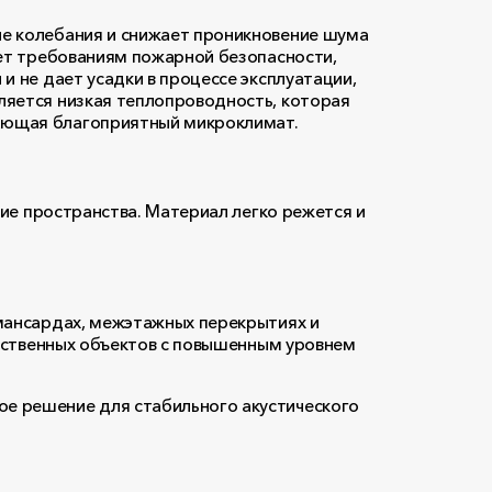
е колебания и снижает проникновение шума
ет требованиям пожарной безопасности,
 не дает усадки в процессе эксплуатации,
ляется низкая теплопроводность, которая
ающая благоприятный микроклимат.
ие пространства. Материал легко режется и
мансардах, межэтажных перекрытиях и
одственных объектов с повышенным уровнем
е решение для стабильного акустического