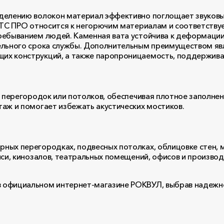
делению волокон материал эффективно поглощает звуковы
ТТС ПРО относится к негорючим материалам и соответству
ебыванием людей. Каменная вата устойчива к деформации и
ельного срока службы. Дополнительным преимуществом яв
их конструкций, а также паропроницаемость, поддержив
 перегородок или потолков, обеспечивая плотное заполнен
аж и помогает избежать акустических мостиков.
ных перегородках, подвесных потолках, облицовке стен, 
иси, кинозалов, театральных помещений, офисов и произв
 официальном интернет-магазине РОКВУЛ, выбрав надежно