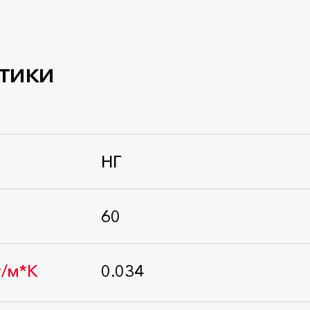
тики
НГ
Стандарт: ГОСТ 30244-94
60
Стандарт: ГОСТ EN 1602-2011
т/м*К
0.034
Стандарт: ГОСТ 32314-2012