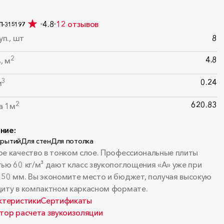
4.8
12 отзывов
П-315197
уп., шт
8
2
4.8
, м
3
0.24
м
2
620.83
за 1м
ние:
крытий
Для стен
Для потолка
е качество в тонком слое. Профессиональные плиты
ью 60 кг/м³ дают класс звукопоглощения «А» уже при
50 мм. Вы экономите место и бюджет, получая высокую
иту в компактном каркасном формате.
ктеристики
Сертификаты
тор расчета звукоизоляции