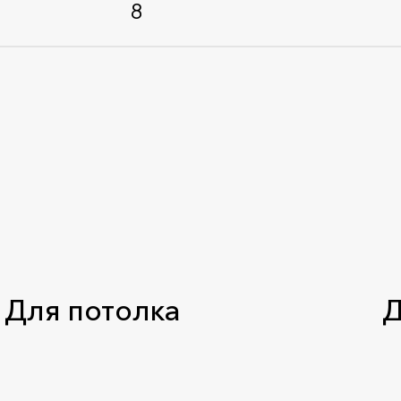
8
Стандарт: ГОСТ 17177-94
Для потолка
Д