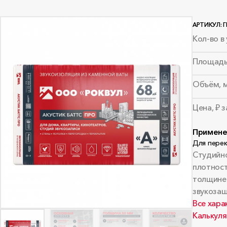
АРТИКУЛ: Г
Кол-во в 
Площадь
Объём, 
Цена, ₽ 
Примене
Для пере
Студийно
плотност
толщине 
звукозащ
Все хара
Калькуля