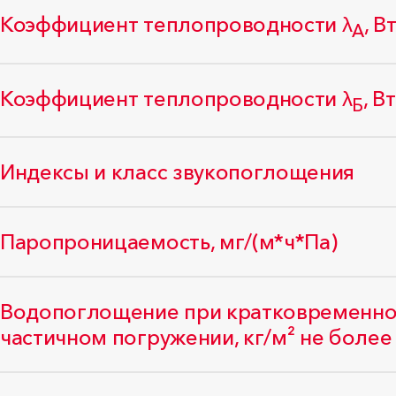
Коэффициент теплопроводности λ
, В
А
Коэффициент теплопроводности λ
, В
Б
Индексы и класс звукопоглощения
Паропроницаемость, мг/(м*ч*Па)
Водопоглощение при кратковременно
частичном погружении, кг/м² не более