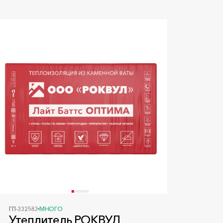
ГП-332583
МНОГО
Утеплитель РОКВУЛ