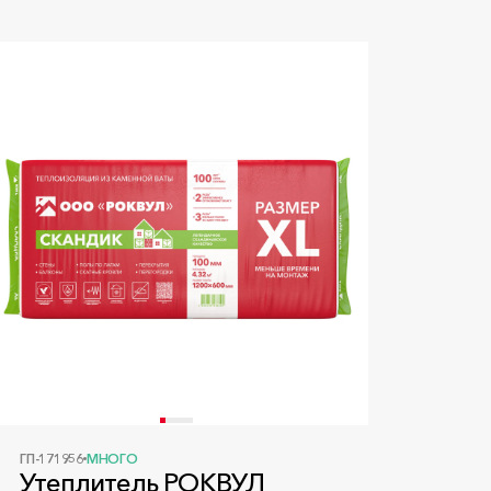
ГП-171956
МНОГО
Утеплитель РОКВУЛ