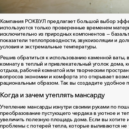
Компания РОКВУЛ предлагает большой выбор эффек
используются только проверенные временем матери
исключительно из природных компонентов — базальт
показатели теплопроводности, звукоизоляции и до
условия и экстремальные температуры.
Решив обратиться к использованию каменной ваты,
комнату в теплый и привлекательный уголок дома, 
отдыха, рабочей комнатой или творческим простра
вопросов экономии и комфорта это открывает возм
рациональным образом. Так вы создадите удобное 
Когда и зачем утеплять мансарду
Утепление мансарды изнутри своими руками по пош
преобразование пустующего чердака в уютное и теп
увеличить полезную площадь дома. Если вы хотите 
проблемы с потерей тепла, которые выливаются не 