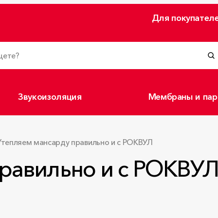
Для покупател
Звукоизоляция
Мембраны и пар
Утепляем мансарду правильно и с РОКВУЛ
правильно и с РОКВУ