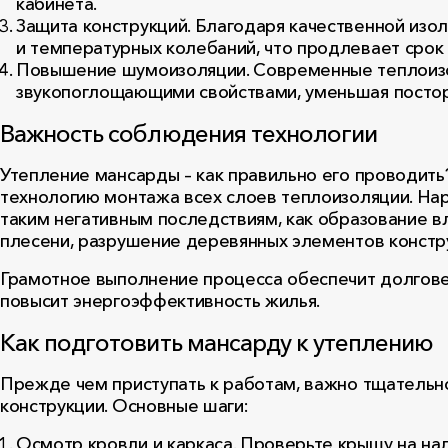
кабинета.
Защита конструкций. Благодаря качественной изо
и температурных колебаний, что продлевает срок
Повышение шумоизоляции. Современные теплои
звукопоглощающими свойствами, уменьшая посто
Важность соблюдения технологии
Утепление мансарды – как правильно его проводит
технологию монтажа всех слоев теплоизоляции. На
таким негативным последствиям, как образование вл
плесени, разрушение деревянных элементов констр
Грамотное выполнение процесса обеспечит долгове
повысит энергоэффективность жилья.
Как подготовить мансарду к утеплению
Прежде чем приступать к работам, важно тщательно
конструкции. Основные шаги:
Осмотр кровли и каркаса. Проверьте крышу на на