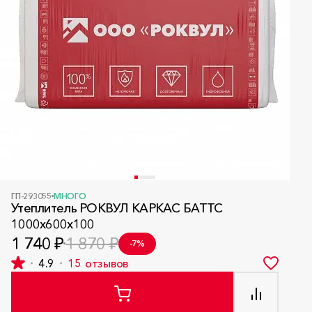
ГП-293055
МНОГО
Утеплитель РОКВУЛ КАРКАС БАТТС
1000x600x100
1 740 ₽
1 870 ₽
-7%
4.9
15
отзывов