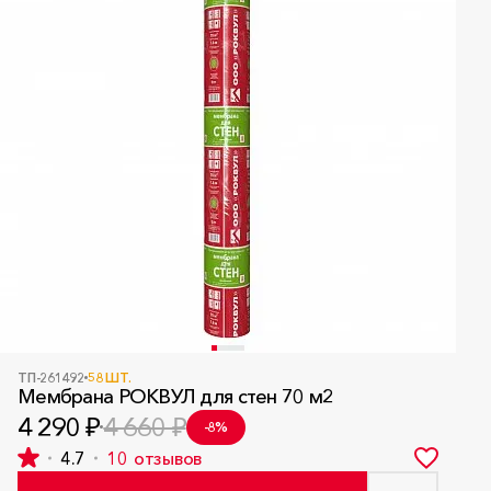
ТП-261492
58 ШТ.
Мембрана РОКВУЛ для стен 70 м2
4 290 ₽
4 660 ₽
-8%
4.7
10
отзывов