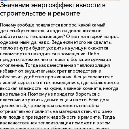
Значение энергоэффективности в
строительстве и ремонте
Почему вообще появляется вопрос, какой самый
дешевый утеплитель и надо ли дополнительно
заботиться о теплоизоляции? Ответ на второй вопрос
однозначный: да, надо. Ведь если этого не сделать,
тепло изнутри будет уходить на улицу и окажется
некомфортно находиться в помещении. Либо
придется ежемесячно отдавать большие суммы за
отопление. Тогда как качественная теплоизоляция
избавит от внушительных трат впоследствии и
обеспечит удобство проживания. А еще справится с
лишней сыростью в тех помещениях, где наблюдается
высокая влажность: на кухне, в ванной комнате, иногда
в котельной. Поэтому не придется бороться с
плесенью и тратить деньги еще и на это. Если дом
деревянный, чрезмерная влажность способна
отрицательно повлиять на материал стен, что рано
или поздно приведет к надобности в ремонте. Тогда
как качественная теплоизоляция поможет и в этом
случае, следовательно, сбережет средства, время,