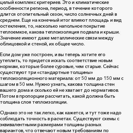
целый комплекс критериев. Это и климатические
особенности региона, период, в течение которого
длится отопительный сезон, число солнечных дней в
среднем. Еще на конечный итог влияют площадь и вид
остекления, то, насколько напольное покрытие
теплоемкое, какова теплоизоляция подвала и крыши.
Значение имеют даже металлические связи между
облицовкой и стеной, их общее число.
Если дом уже построен, и вы теперь хотите его
утеплить, то придется искать соответствие новым
нормам, которые более суровые, чем старые. Сейчас
существуют три «стандартные толщины»
теплоизоляционного материала: от 50 мм до 150 мм с
шагом в 50 мм. Нужно узнать, какова толщина стен
вашего дома и сколько ей не хватает до нормативов.
Потом в пропорции рассчитать, какой должна быть
толщина слоя теплоизоляции.
Однако это не так легко, как кажется, и тут тоже надо
соблюдать точность в расчетах. Существуют схемы с
эквивалентными размерами толщины разных
вариантов, что отвечают новым требованиям по