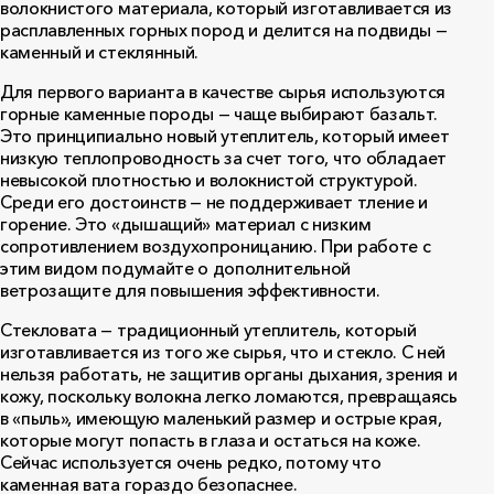
волокнистого материала, который изготавливается из
расплавленных горных пород и делится на подвиды —
каменный и стеклянный.
Для первого варианта в качестве сырья используются
горные каменные породы — чаще выбирают базальт.
Это принципиально новый утеплитель, который имеет
низкую теплопроводность за счет того, что обладает
невысокой плотностью и волокнистой структурой.
Среди его достоинств — не поддерживает тление и
горение. Это «дышащий» материал с низким
сопротивлением воздухопроницанию. При работе с
этим видом подумайте о дополнительной
ветрозащите для повышения эффективности.
Стекловата — традиционный утеплитель, который
изготавливается из того же сырья, что и стекло. С ней
нельзя работать, не защитив органы дыхания, зрения и
кожу, поскольку волокна легко ломаются, превращаясь
в «пыль», имеющую маленький размер и острые края,
которые могут попасть в глаза и остаться на коже.
Сейчас используется очень редко, потому что
каменная вата гораздо безопаснее.