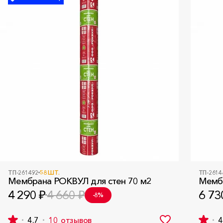
ТП-261492
58 ШТ.
ТП-2614
Мембрана РОКВУЛ для стен 70 м2
Мембр
6 73
4 290 ₽
4 660 ₽
-8%
4.7
10
отзывов
4