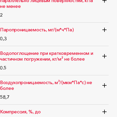
параллельно лицевым поверхностям, кПа
не менее
2
Стандарт: ГОСТ EN 1608-2011
Паропроницаемость, мг/(м*ч*Па)
0,3
Стандарт: ГОСТ 25898-2012
Водопоглощение при кратковременном и
частичном погружении, кг/м² не более
0.5
Стандарт: ГОСТ EN 1609-2011
Воздухопроницаемость, м³/(мкм*Па*с) не
более
58,7
Стандарт: ГОСТ EN 29053-2011
Компрессия, %, до