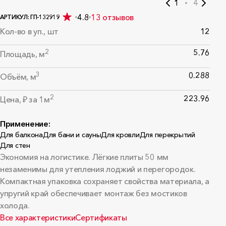
1
4
4.8
13 отзывов
АРТИКУЛ: ГП-132919
Кол-во в уп., шт
12
2
5.76
Площадь, м
3
0.288
Объём, м
2
223.96
Цена, ₽ за 1м
Применение:
Для балкона
Для бани и сауны
Для кровли
Для перекрытий
Для стен
Экономия на логистике. Лёгкие плиты 50 мм
незаменимы для утепления лоджий и перегородок.
Компактная упаковка сохраняет свойства материала, а
упругий край обеспечивает монтаж без мостиков
холода.
Все характеристики
Сертификаты