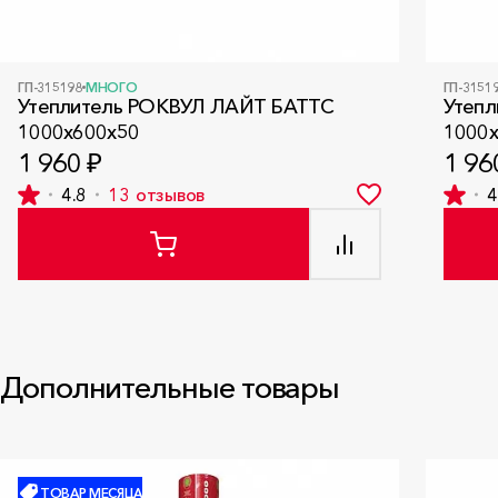
ГП-315198
МНОГО
ГП-3151
Утеплитель РОКВУЛ ЛАЙТ БАТТС
Утеп
1000x600x50
1000
1 960 ₽
1 96
4.8
13
отзывов
4
Дополнительные товары
ТОВАР МЕСЯЦА