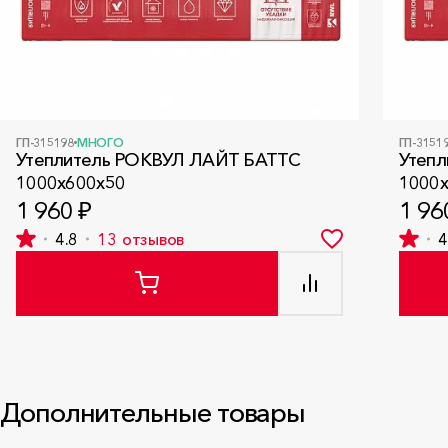
ГП-315198
МНОГО
ГП-3151
Утеплитель РОКВУЛ ЛАЙТ БАТТС
Утеп
1000x600x50
1000
1 960 ₽
1 96
4.8
13
отзывов
4
Дополнительные товары