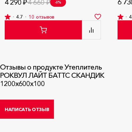
6 73
4 290 ₽
4 660 ₽
-8%
4.7
10
отзывов
4
Отзывы о продукте Утеплитель
РОКВУЛ ЛАЙТ БАТТС СКАНДИК
1200x600x100
НАПИСАТЬ ОТЗЫВ