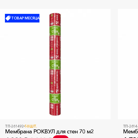
ТОВАР МЕСЯЦА
ТП-261492
58 ШТ.
ТП-2614
Мембрана РОКВУЛ для стен 70 м2
Мембр