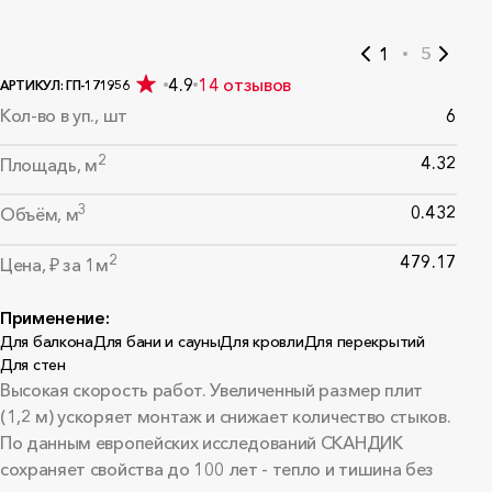
1
5
4.9
14 отзывов
АРТИКУЛ: ГП-171956
Кол-во в уп., шт
6
2
4.32
Площадь, м
3
0.432
Объём, м
2
479.17
Цена, ₽ за 1м
Применение:
Для балкона
Для бани и сауны
Для кровли
Для перекрытий
Для стен
Высокая скорость работ. Увеличенный размер плит
(1,2 м) ускоряет монтаж и снижает количество стыков.
По данным европейских исследований СКАНДИК
сохраняет свойства до 100 лет - тепло и тишина без